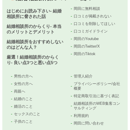
岡田に無料相談
はじめにお読み下さい- 結婚
相談所に脅された話
口コミが掲載されない
口コミを削除してほしい
結婚相談所のからくり- 本当
口コミガイドライン
のメリットとデメリット
岡田のYoutube
結婚相談所をおすすめしない
岡田のTwitter/X
のはどんな人？
岡田のTiktok
厳選！結婚相談所のからく
り- 良い点3つと悪い点5つ
男性の方へ
管理人紹介
女性の方へ
プライバシーポリシー/会社
概要
両親へ
特定商取引法に基づく表記
結婚のこと
結婚相談所のWEB集客コン
婚活のこと
サルティング
セックスのこと
利用規約
子供のこと
岡田に問い合わせ