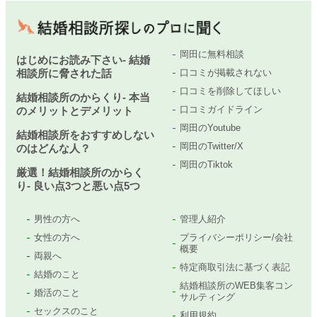
岡田に無料相談
はじめにお読み下さい- 結婚
相談所に脅された話
口コミが掲載されない
口コミを削除してほしい
結婚相談所のからくり- 本当
口コミガイドライン
のメリットとデメリット
岡田のYoutube
結婚相談所をおすすめしない
岡田のTwitter/X
のはどんな人？
岡田のTiktok
厳選！結婚相談所のからく
り- 良い点3つと悪い点5つ
男性の方へ
管理人紹介
女性の方へ
プライバシーポリシー/会社
概要
両親へ
特定商取引法に基づく表記
結婚のこと
結婚相談所のWEB集客コン
婚活のこと
サルティング
セックスのこと
利用規約