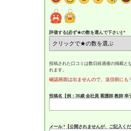
評価する[必ず★の数を選んで下さい]
投稿された口コミは数日経過後の掲載と
れます。
確認画面は出ませんので、送信前にも
投稿名【例：35歳 会社員 看護師 教師 幸
メール
*
【公開されませんが、ご記入くだ