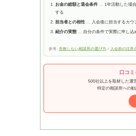
お金の総額と退会条件
… 1年活動した場
する
担当者との相性
… 入会後に担当するカウ
紹介の実態
… 自分の条件で実際に申し込
参考:
失敗しない相談所の選び方
／
入会前の注意
口コミ
500社以上を取材した
特定の相談所への勧