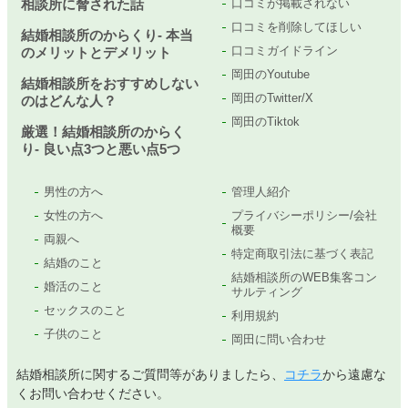
相談所に脅された話
口コミが掲載されない
口コミを削除してほしい
結婚相談所のからくり- 本当
口コミガイドライン
のメリットとデメリット
岡田のYoutube
結婚相談所をおすすめしない
岡田のTwitter/X
のはどんな人？
岡田のTiktok
厳選！結婚相談所のからく
り- 良い点3つと悪い点5つ
男性の方へ
管理人紹介
女性の方へ
プライバシーポリシー/会社
概要
両親へ
特定商取引法に基づく表記
結婚のこと
結婚相談所のWEB集客コン
婚活のこと
サルティング
セックスのこと
利用規約
子供のこと
岡田に問い合わせ
結婚相談所に関するご質問等がありましたら、
コチラ
から遠慮な
くお問い合わせください。