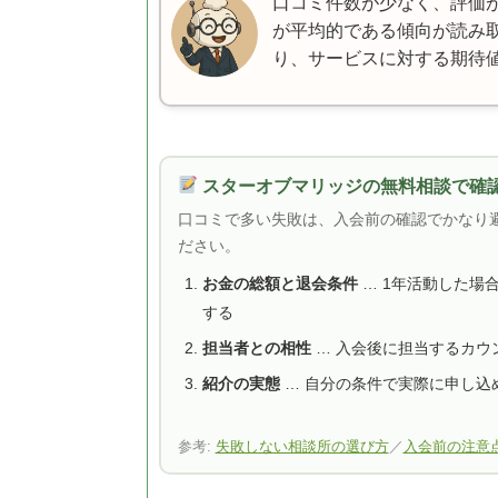
口コミ件数が少なく、評価
が平均的である傾向が読み
り、サービスに対する期待
スターオブマリッジの無料相談で確認
口コミで多い失敗は、入会前の確認でかなり
ださい。
お金の総額と退会条件
… 1年活動した場
する
担当者との相性
… 入会後に担当するカウ
紹介の実態
… 自分の条件で実際に申し込
参考:
失敗しない相談所の選び方
／
入会前の注意