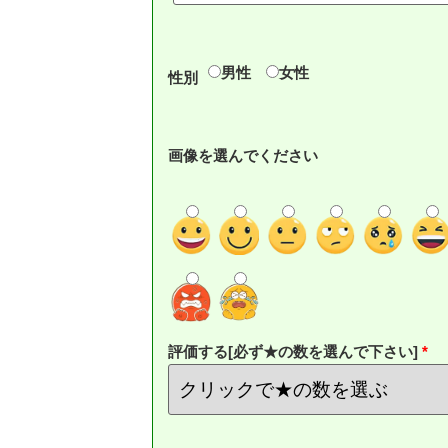
男性
女性
性別
画像を選んでください
評価する[必ず★の数を選んで下さい]