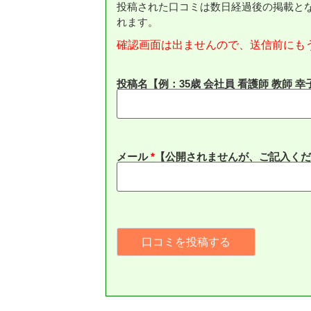
投稿された口コミは数日経過後の掲載と
れます。
確認画面は出ませんので、送信前にも
投稿名【例：35歳 会社員 看護師 教師 幸
メール
*
【公開されませんが、ご記入くだ