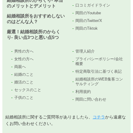
結婚相談所のからくり- 本当
口コミガイドライン
のメリットとデメリット
岡田のYoutube
結婚相談所をおすすめしない
岡田のTwitter/X
のはどんな人？
岡田のTiktok
厳選！結婚相談所のからく
り- 良い点3つと悪い点5つ
男性の方へ
管理人紹介
女性の方へ
プライバシーポリシー/会社
概要
両親へ
特定商取引法に基づく表記
結婚のこと
結婚相談所のWEB集客コン
婚活のこと
サルティング
セックスのこと
利用規約
子供のこと
岡田に問い合わせ
結婚相談所に関するご質問等がありましたら、
コチラ
から遠慮な
くお問い合わせください。