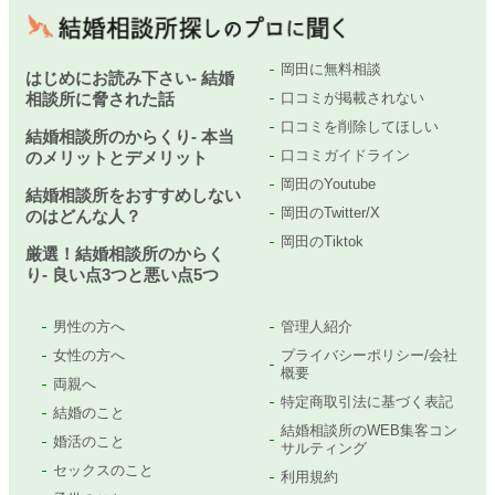
岡田に無料相談
はじめにお読み下さい- 結婚
相談所に脅された話
口コミが掲載されない
口コミを削除してほしい
結婚相談所のからくり- 本当
口コミガイドライン
のメリットとデメリット
岡田のYoutube
結婚相談所をおすすめしない
岡田のTwitter/X
のはどんな人？
岡田のTiktok
厳選！結婚相談所のからく
り- 良い点3つと悪い点5つ
男性の方へ
管理人紹介
女性の方へ
プライバシーポリシー/会社
概要
両親へ
特定商取引法に基づく表記
結婚のこと
結婚相談所のWEB集客コン
婚活のこと
サルティング
セックスのこと
利用規約