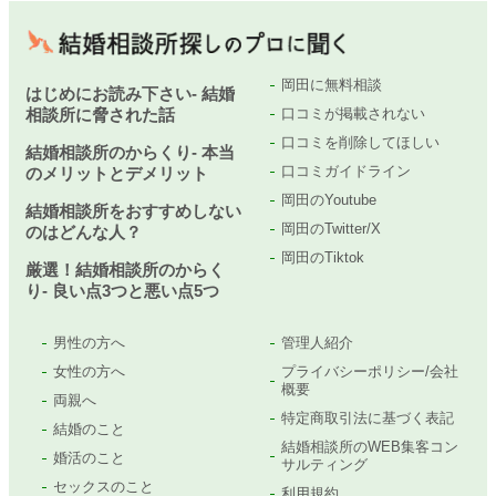
岡田に無料相談
はじめにお読み下さい- 結婚
相談所に脅された話
口コミが掲載されない
口コミを削除してほしい
結婚相談所のからくり- 本当
口コミガイドライン
のメリットとデメリット
岡田のYoutube
結婚相談所をおすすめしない
岡田のTwitter/X
のはどんな人？
岡田のTiktok
厳選！結婚相談所のからく
り- 良い点3つと悪い点5つ
男性の方へ
管理人紹介
女性の方へ
プライバシーポリシー/会社
概要
両親へ
特定商取引法に基づく表記
結婚のこと
結婚相談所のWEB集客コン
婚活のこと
サルティング
セックスのこと
利用規約