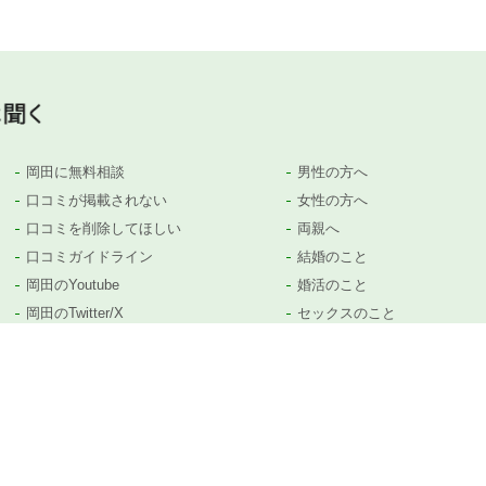
岡田に無料相談
男性の方へ
口コミが掲載されない
女性の方へ
口コミを削除してほしい
両親へ
口コミガイドライン
結婚のこと
岡田のYoutube
婚活のこと
岡田のTwitter/X
セックスのこと
岡田のTiktok
子供のこと
等がありましたら、
コチラ
から遠慮なくお問い合わせください。