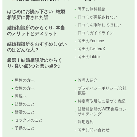
岡田に無料相談
はじめにお読み下さい- 結婚
相談所に脅された話
口コミが掲載されない
口コミを削除してほしい
結婚相談所のからくり- 本当
口コミガイドライン
のメリットとデメリット
岡田のYoutube
結婚相談所をおすすめしない
岡田のTwitter/X
のはどんな人？
岡田のTiktok
厳選！結婚相談所のからく
り- 良い点3つと悪い点5つ
男性の方へ
管理人紹介
女性の方へ
プライバシーポリシー/会社
概要
両親へ
特定商取引法に基づく表記
結婚のこと
結婚相談所のWEB集客コン
婚活のこと
サルティング
セックスのこと
利用規約
子供のこと
岡田に問い合わせ