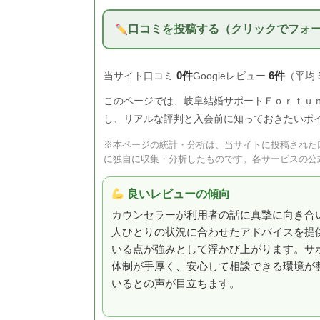
口コミを投稿する（クリックでフォ
0件
6件
当サイト口コミ
Googleレビュー
（平均 
このページでは、岐阜結婚サポートＦｏｒｔｕｎａ
し、リアルな評判と入会前に知っておきたいポ
※本ページの統計・分析は、当サイトに投稿された口
に独自に収集・分析したものです。各サービスの公
良いレビューの傾向
カウンセラーが利用者の話に真摯に向き合
人ひとりの状況に合わせたアドバイスを提
いる点が強みとして浮かび上がります。サ
体制が手厚く、安心して相談できる環境が
いるとの声が目立ちます。