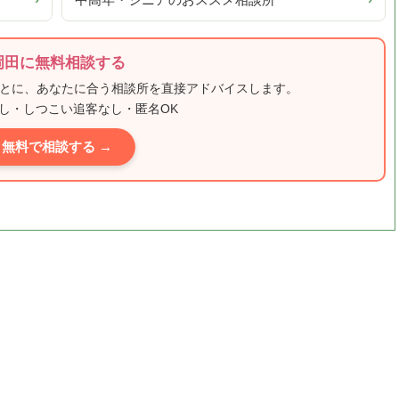
›
中高年・シニアのおススメ相談所
›
岡田に無料相談する
もとに、あなたに合う相談所を直接アドバイスします。
し・しつこい追客なし・匿名OK
無料で相談する →