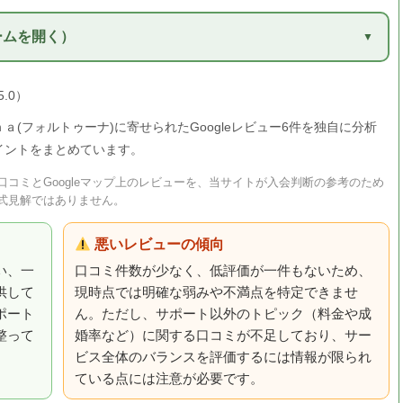
ームを開く）
5.0）
(フォルトゥーナ)に寄せられたGoogleレビュー6件を独自に分析
イントをまとめています。
コミとGoogleマップ上のレビューを、当サイトが入会判断の参考のため
式見解ではありません。
悪いレビューの傾向
い、一
口コミ件数が少なく、低評価が一件もないため、
供して
現時点では明確な弱みや不満点を特定できませ
ポート
ん。ただし、サポート以外のトピック（料金や成
整って
婚率など）に関する口コミが不足しており、サー
ビス全体のバランスを評価するには情報が限られ
ている点には注意が必要です。