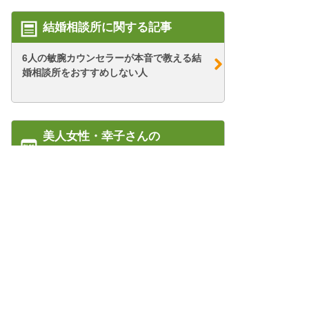
結婚相談所に関する記事
6人の敏腕カウンセラーが本音で教える結
婚相談所をおすすめしない人
美人女性・幸子さんの
67歳・シニア婚活ブログ
【シニア婚活-39】公務員さん(2)
【シニア婚活-69】お見合いでの心がけ(服
装編)
管理人紹介
【シニア婚活-28】お見合い決定！
プライバシーポリシー/会社概要
特定商取引法に基づく表記