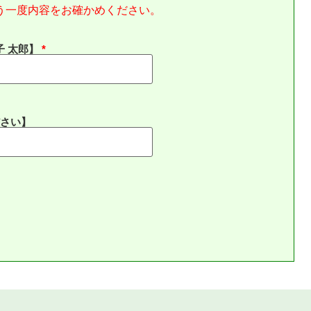
う一度内容をお確かめください。
子 太郎】
さい】