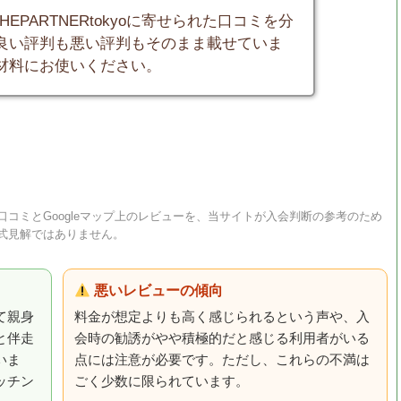
THEPARTNERtokyoに寄せられた口コミを分
良い評判も悪い評判もそのまま載せていま
材料にお使いください。
コミとGoogleマップ上のレビューを、当サイトが入会判断の参考のため
式見解ではありません。
悪いレビューの傾向
て親身
料金が想定よりも高く感じられるという声や、入
と伴走
会時の勧誘がやや積極的だと感じる利用者がいる
いま
点には注意が必要です。ただし、これらの不満は
ッチン
ごく少数に限られています。