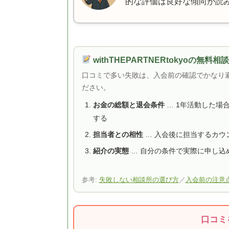
的な評価は良好な傾向が読
withTHEPARTNERtokyoの無
口コミで多い失敗は、入会前の確認でかなり
ださい。
お金の総額と退会条件
… 1年活動した場
する
担当者との相性
… 入会後に担当するカウ
紹介の実態
… 自分の条件で実際に申し込
参考:
失敗しない相談所の選び方
／
入会前の注意
口コミ