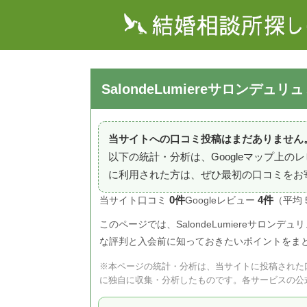
SalondeLumiereサロンデ
当サイトへの口コミ投稿はまだありません
以下の統計・分析は、Googleマップ上
に利用された方は、ぜひ最初の口コミをお
0件
4件
当サイト口コミ
Googleレビュー
（平均 
このページでは、SalondeLumiereサロン
な評判と入会前に知っておきたいポイントをま
※本ページの統計・分析は、当サイトに投稿された口
に独自に収集・分析したものです。各サービスの公