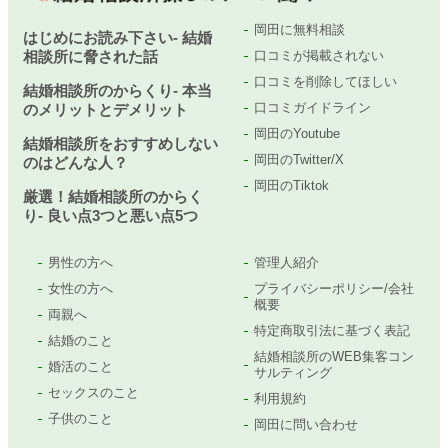
岡田に無料相談
はじめにお読み下さい- 結婚
相談所に脅された話
口コミが掲載されない
口コミを削除してほしい
結婚相談所のからくり- 本当
口コミガイドライン
のメリットとデメリット
岡田のYoutube
結婚相談所をおすすめしない
岡田のTwitter/X
のはどんな人？
岡田のTiktok
厳選！結婚相談所のからく
り- 良い点3つと悪い点5つ
男性の方へ
管理人紹介
女性の方へ
プライバシーポリシー/会社
概要
両親へ
特定商取引法に基づく表記
結婚のこと
結婚相談所のWEB集客コン
婚活のこと
サルティング
セックスのこと
利用規約
子供のこと
岡田に問い合わせ