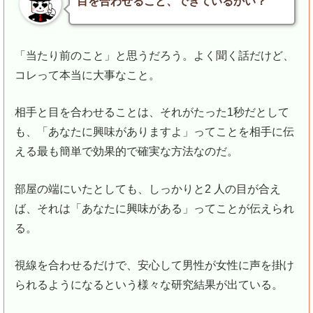
目を合わせること、できているかい？
「当たり前のこと」と思うだろう。よく聞く話だけど、
コレって本当に大事なこと。
相手と目を合わせることは、それがたった1秒だとして
も、「あなたに興味がありますよ」ってことを相手に伝
える最も簡単で効果的で確実な方法なのだ。
部屋の端にいたとしても、しっかりと2 人の目が合え
ば、それは「あなたに興味がある」ってことが伝えられ
る。
視線を合わせるだけで、安心して男性が女性に声を掛け
られるようになるという様々な研究結果が出ている。