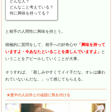
どんな人？
どんなこと考えている？
何に興味を持ってる？
と相手の人間性に興味を持とう。
積極的に質問をして、相手への好奇心や
「興味を持って
いますよ・今あなたといることを楽しんでいますよ」
と
いうことをアピールしていくことが大事。
そうすれば、「親しみやすくてイイ子だな。オレは嫌わ
れていないんだな。」って感じてもらえる。
★意中の人以外との会話に気を付ける