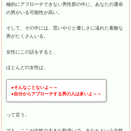
極的にアプローチできない男性群の中に、あなたの運命
の男がいる可能性が高い。
そして、その中には、思いやりと優しさに溢れた素敵な
男がたくさんいる。
女性にこの話をすると、
ほとんどの女性は、
●そんなことないよ～～
●自分からアプローチする男の人は多いよ～～
って言う。
でも、ここが女性の大きな勘違いで、あなたという女性