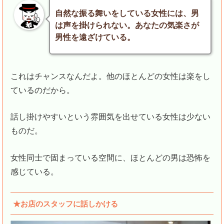
自然な振る舞いをしている女性には、男
は声を掛けられない。あなたの気楽さが
男性を遠ざけている。
これはチャンスなんだよ。他のほとんどの女性は楽をし
ているのだから。
話し掛けやすいという雰囲気を出せている女性は少ない
ものだ。
女性同士で固まっている空間に、ほとんどの男は恐怖を
感じている。
★お店のスタッフに話しかける