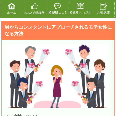
男からコンスタントにアプローチされるモテ女性に
なる方法