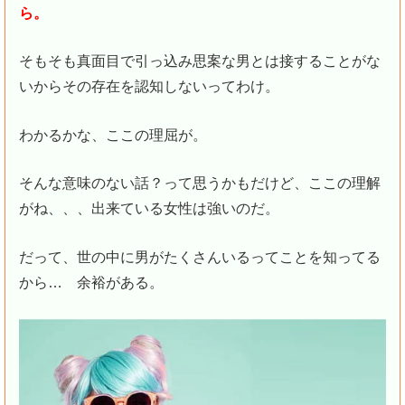
ら。
そもそも真面目で引っ込み思案な男とは接することがな
いからその存在を認知しないってわけ。
わかるかな、ここの理屈が。
そんな意味のない話？って思うかもだけど、ここの理解
がね、、、出来ている女性は強いのだ。
だって、世の中に男がたくさんいるってことを知ってる
から… 余裕がある。