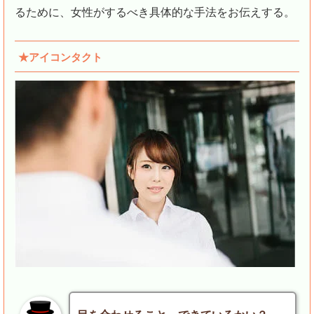
るために、女性がするべき具体的な手法をお伝えする。
★アイコンタクト