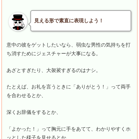
見える形で素直に表現しよう！
意中の彼をゲットしたいなら、弱虫な男性の気持ちを打
ち消すためにジェスチャーが大事になる。
あざとすぎたり、大袈裟すぎるのはナシ。
たとえば、お礼を言うときに「ありがとう！」って両手
を合わせるとか、
深くお辞儀をするとか、
「よかった！」って胸元に手をあてて、わかりやすくホ
ッとした様子を見せるとか、