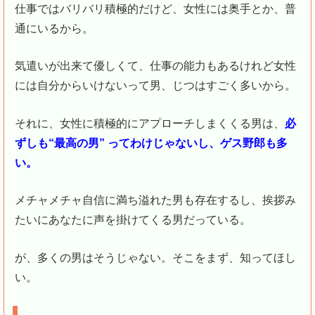
仕事ではバリバリ積極的だけど、女性には奥手とか、普
通にいるから。
気遣いが出来て優しくて、仕事の能力もあるけれど女性
には自分からいけないって男、じつはすごく多いから。
それに、女性に積極的にアプローチしまくくる男は、
必
ずしも“最高の男” ってわけじゃないし、ゲス野郎も多
い。
メチャメチャ自信に満ち溢れた男も存在するし、挨拶み
たいにあなたに声を掛けてくる男だっている。
が、多くの男はそうじゃない。そこをまず、知ってほし
い。