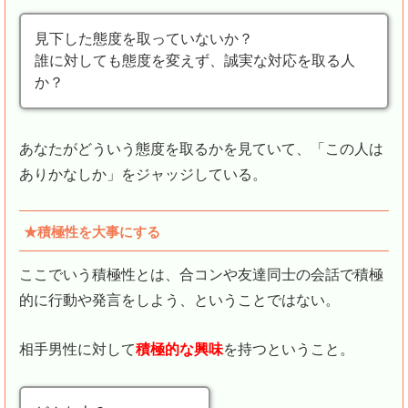
見下した態度を取っていないか？
誰に対しても態度を変えず、誠実な対応を取る人
か？
あなたがどういう態度を取るかを見ていて、「この人は
ありかなしか」をジャッジしている。
★積極性を大事にする
ここでいう積極性とは、合コンや友達同士の会話で積極
的に行動や発言をしよう、ということではない。
相手男性に対して
積極的な興味
を持つということ。