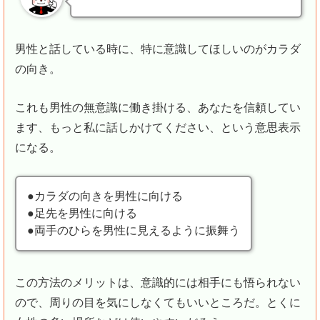
男性と話している時に、特に意識してほしいのがカラダ
の向き。
これも男性の無意識に働き掛ける、あなたを信頼してい
ます、もっと私に話しかけてください、という意思表示
になる。
●カラダの向きを男性に向ける
●足先を男性に向ける
●両手のひらを男性に見えるように振舞う
この方法のメリットは、意識的には相手にも悟られない
ので、周りの目を気にしなくてもいいところだ。とくに