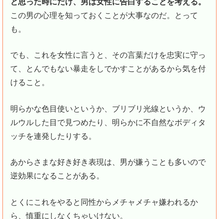
と思った時にだけ、男は女性に告白することを考える。
この男の心理を知っておくことが大事なのだ。とって
も。
でも、これを女性に言うと、その言葉だけを忠実に守っ
て、とんでもない暴走をしでかすことがあるから気を付
けること。
明らかな色目使いというか、ブリブリ光線というか、ウ
ルウルした目で見つめたり、明らかに不自然なボディタ
ッチを連発したりする。
あからさまな好き好き表現は、男が嫌うことも多いので
逆効果になることがある。
とくにこれをやると同性からメチャメチャ嫌われるか
ら、慎重にしなくちゃいけない。