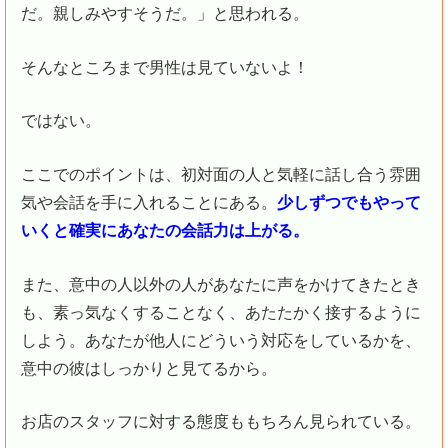
だ。親しみやすそうだ。」と思われる。
そんなところまで男性は見ていないよ！
ではない。
ここでのポイントは、初対面の人と気軽に話し合う雰囲
気や会話を手に入れることにある。
少しずつでもやって
いくと確実にあなたの会話力は上がる。
また、意中の人以外の人があなたに声をかけてきたとき
も、素っ気なくすることなく、あたたかく接するように
しよう。あなたが他人にどういう対応をしているかを、
意中の彼はしっかりと見てるから。
お店のスタッフに対する態度ももちろん見られている。