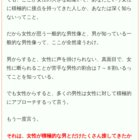
に積極的に接点を持ってきた人しか、あなたは深く知ら
ないってこと。
だから女性が思う一般的な男性像と、男が知っている一
般的な男性像って、ここが全然違うわけ。
男からすると、女性に声を掛けられない、真面目で、女
性に断られることが苦手な男性の割合は７～８割いるっ
てことを知っている。
でも女性からすると、多くの男性は女性に対して積極的
にアプローチするって言う。
もう一度言う。
それは、女性が積極的な男とだけたくさん接してきたか