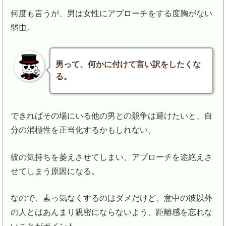
何度も言うが、男は女性にアプローチをする度胸がない
弱虫。
男って、何かに付けて言い訳をしたくな
る。
できればその場にいる他の男との競争は避けたいと、自
分の消極性を正当化するかもしれない。
彼の気持ちを萎えさせてしまい、アプローチを途絶えさ
せてしまう原因になる。
なので、素っ気なくするのはダメだけど、意中の彼以外
の人とはあんまり親密にならないよう、距離感を忘れな