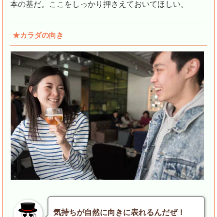
本の基だ。ここをしっかり押さえておいてほしい。
★カラダの向き
気持ちが自然に向きに表れるんだぜ！