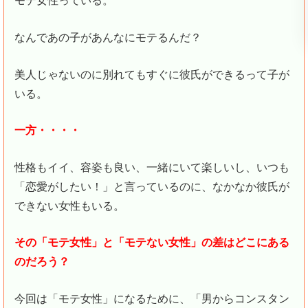
モテ女性っている。
なんであの子があんなにモテるんだ？
美人じゃないのに別れてもすぐに彼氏ができるって子が
いる。
一方・・・・
性格もイイ、容姿も良い、一緒にいて楽しいし、いつも
「恋愛がしたい！」と言っているのに、なかなか彼氏が
できない女性もいる。
その「モテ女性」と「モテない女性」の差はどこにある
のだろう？
今回は「モテ女性」になるために、「男からコンスタン