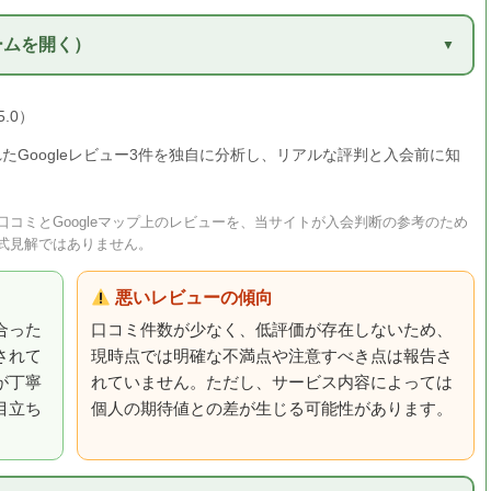
ームを開く）
5.0）
に寄せられたGoogleレビュー3件を独自に分析し、リアルな評判と入会前に知
コミとGoogleマップ上のレビューを、当サイトが入会判断の参考のため
式見解ではありません。
悪いレビューの傾向
合った
口コミ件数が少なく、低評価が存在しないため、
されて
現時点では明確な不満点や注意すべき点は報告さ
が丁寧
れていません。ただし、サービス内容によっては
目立ち
個人の期待値との差が生じる可能性があります。