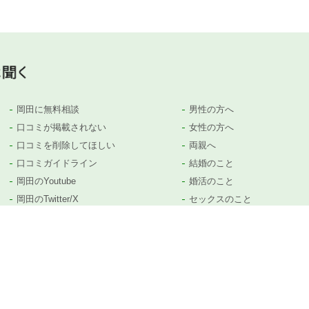
岡田に無料相談
男性の方へ
口コミが掲載されない
女性の方へ
口コミを削除してほしい
両親へ
口コミガイドライン
結婚のこと
岡田のYoutube
婚活のこと
岡田のTwitter/X
セックスのこと
岡田のTiktok
子供のこと
等がありましたら、
コチラ
から遠慮なくお問い合わせください。