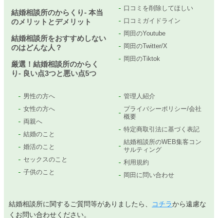
口コミを削除してほしい
結婚相談所のからくり- 本当
口コミガイドライン
のメリットとデメリット
岡田のYoutube
結婚相談所をおすすめしない
岡田のTwitter/X
のはどんな人？
岡田のTiktok
厳選！結婚相談所のからく
り- 良い点3つと悪い点5つ
男性の方へ
管理人紹介
女性の方へ
プライバシーポリシー/会社
概要
両親へ
特定商取引法に基づく表記
結婚のこと
結婚相談所のWEB集客コン
婚活のこと
サルティング
セックスのこと
利用規約
子供のこと
岡田に問い合わせ
結婚相談所に関するご質問等がありましたら、
コチラ
から遠慮な
くお問い合わせください。