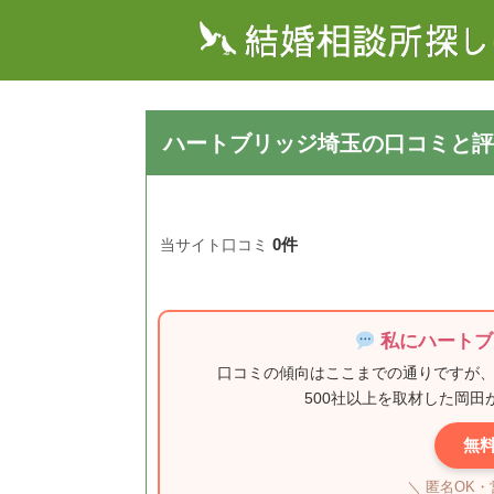
ハートブリッジ埼玉の口コミと評
0件
当サイト口コミ
私にハートブ
口コミの傾向はここまでの通りですが
500社以上を取材した岡
無
＼ 匿名OK