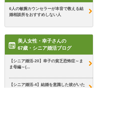
6人の敏腕カウンセラーが本音で教える結
婚相談所をおすすめしない人
美人女性・幸子さんの
67歳・シニア婚活ブログ
【シニア婚活-20】幸子の貧乏恐怖症～ま
ま母編～(...
【シニア婚活-4】結婚を意識した彼がいた
けれど……...
【シニア婚活-35】こがんこさん(3)