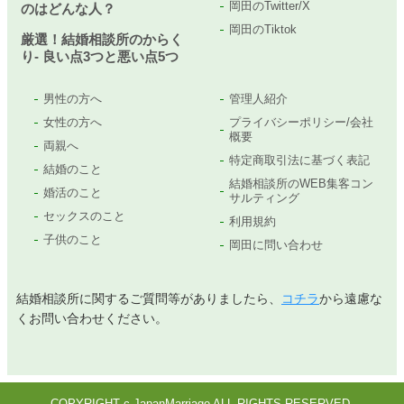
岡田のTwitter/X
のはどんな人？
岡田のTiktok
厳選！結婚相談所のからく
り- 良い点3つと悪い点5つ
男性の方へ
管理人紹介
女性の方へ
プライバシーポリシー/会社
概要
両親へ
特定商取引法に基づく表記
結婚のこと
結婚相談所のWEB集客コン
婚活のこと
サルティング
セックスのこと
利用規約
子供のこと
岡田に問い合わせ
結婚相談所に関するご質問等がありましたら、
コチラ
から遠慮な
くお問い合わせください。
COPYRIGHT c JapanMarriage ALL RIGHTS RESERVED.