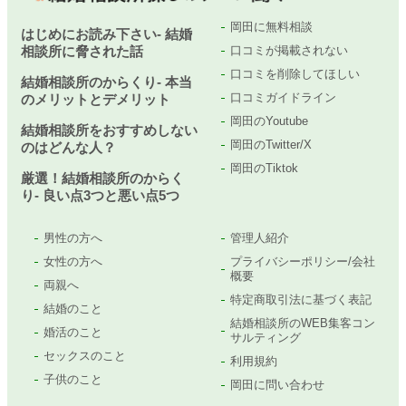
岡田に無料相談
はじめにお読み下さい- 結婚
相談所に脅された話
口コミが掲載されない
口コミを削除してほしい
結婚相談所のからくり- 本当
口コミガイドライン
のメリットとデメリット
岡田のYoutube
結婚相談所をおすすめしない
岡田のTwitter/X
のはどんな人？
岡田のTiktok
厳選！結婚相談所のからく
り- 良い点3つと悪い点5つ
男性の方へ
管理人紹介
女性の方へ
プライバシーポリシー/会社
概要
両親へ
特定商取引法に基づく表記
結婚のこと
結婚相談所のWEB集客コン
婚活のこと
サルティング
セックスのこと
利用規約
子供のこと
岡田に問い合わせ