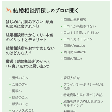
岡田に無料相談
はじめにお読み下さい- 結婚
相談所に脅された話
口コミが掲載されない
口コミを削除してほしい
結婚相談所のからくり- 本当
口コミガイドライン
のメリットとデメリット
岡田のYoutube
結婚相談所をおすすめしない
岡田のTwitter/X
のはどんな人？
岡田のTiktok
厳選！結婚相談所のからく
り- 良い点3つと悪い点5つ
男性の方へ
管理人紹介
女性の方へ
プライバシーポリシー/会社
概要
両親へ
特定商取引法に基づく表記
結婚のこと
結婚相談所のWEB集客コン
婚活のこと
サルティング
セックスのこと
利用規約