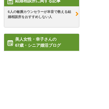
結婚相談所に関する記事
6人の敏腕カウンセラーが本音で教える結
婚相談所をおすすめしない人
美人女性・幸子さんの
67歳・シニア婚活ブログ
【シニア婚活-8】たかが無料説明会の申し
込み、され...
【シニア婚活-5】結婚を意識した彼がいた
けれど……...
管理人紹介
【シニア婚活-68】お見合いでの心がけ(会
プライバシーポリシー/会社概要
話編)
特定商取引法に基づく表記