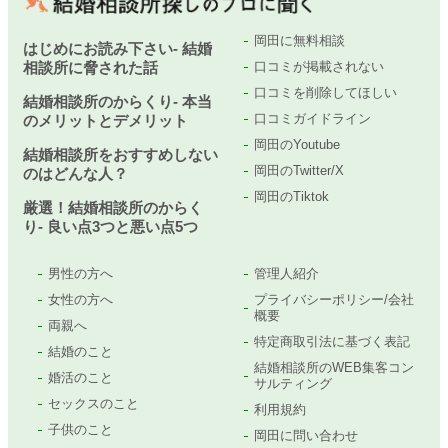
岡田に無料相談
はじめにお読み下さい- 結婚
相談所に脅された話
口コミが掲載されない
口コミを削除してほしい
結婚相談所のからくり- 本当
口コミガイドライン
のメリットとデメリット
岡田のYoutube
結婚相談所をおすすめしない
岡田のTwitter/X
のはどんな人？
岡田のTiktok
厳選！結婚相談所のからく
り- 良い点3つと悪い点5つ
男性の方へ
管理人紹介
女性の方へ
プライバシーポリシー/会社
概要
両親へ
特定商取引法に基づく表記
結婚のこと
結婚相談所のWEB集客コン
婚活のこと
サルティング
セックスのこと
利用規約
子供のこと
岡田に問い合わせ