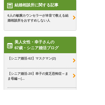
結婚相談所に関する記事
6人の敏腕カウンセラーが本音で教える結
婚相談所をおすすめしない人
美人女性・幸子さんの
67歳・シニア婚活ブログ
【シニア婚活-62】マスクマン(2)
【シニア婚活-20】幸子の貧乏恐怖症～ま
ま母編～(...
【シニア婚活-41】オレ様な店長さん(1)