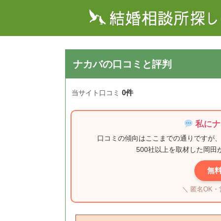
ナカバの口コミと評判
0件
当サイト口コミ
私にナ
口コミの傾向はここまでの通りですが
500社以上を取材した岡
無
＼ 匿名OK