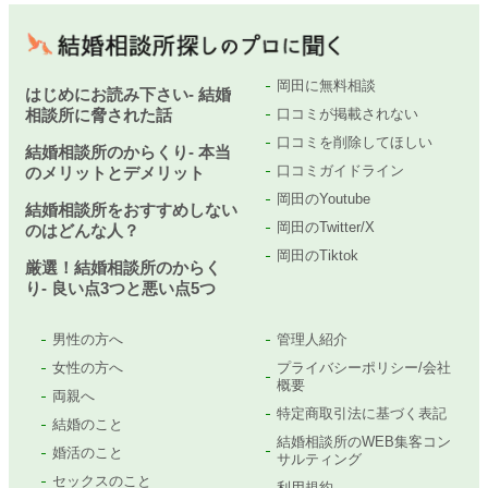
岡田に無料相談
はじめにお読み下さい- 結婚
相談所に脅された話
口コミが掲載されない
口コミを削除してほしい
結婚相談所のからくり- 本当
口コミガイドライン
のメリットとデメリット
岡田のYoutube
結婚相談所をおすすめしない
岡田のTwitter/X
のはどんな人？
岡田のTiktok
厳選！結婚相談所のからく
り- 良い点3つと悪い点5つ
男性の方へ
管理人紹介
女性の方へ
プライバシーポリシー/会社
概要
両親へ
特定商取引法に基づく表記
結婚のこと
結婚相談所のWEB集客コン
婚活のこと
サルティング
セックスのこと
利用規約