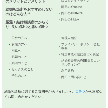
口コミガイドライン
のメリットとデメリット
岡田のYoutube
結婚相談所をおすすめしない
岡田のTwitter/X
のはどんな人？
岡田のTiktok
厳選！結婚相談所のからく
り- 良い点3つと悪い点5つ
男性の方へ
管理人紹介
女性の方へ
プライバシーポリシー/会社
概要
両親へ
特定商取引法に基づく表記
結婚のこと
結婚相談所のWEB集客コン
婚活のこと
サルティング
セックスのこと
利用規約
子供のこと
岡田に問い合わせ
結婚相談所に関するご質問等がありましたら、
コチラ
から遠慮な
くお問い合わせください。