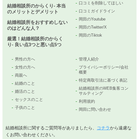
口コミを削除してほしい
結婚相談所のからくり- 本当
口コミガイドライン
のメリットとデメリット
岡田のYoutube
結婚相談所をおすすめしない
岡田のTwitter/X
のはどんな人？
岡田のTiktok
厳選！結婚相談所のからく
り- 良い点3つと悪い点5つ
男性の方へ
管理人紹介
女性の方へ
プライバシーポリシー/会社
概要
両親へ
特定商取引法に基づく表記
結婚のこと
結婚相談所のWEB集客コン
婚活のこと
サルティング
セックスのこと
利用規約
子供のこと
岡田に問い合わせ
結婚相談所に関するご質問等がありましたら、
コチラ
から遠慮な
くお問い合わせください。