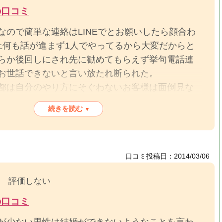
の口コミ
なので簡単な連絡はLINEでとお願いしたら顔合わ
上何も話が進まず1人でやってるから大変だからと
らか後回しにされ先に勧めてもらえず挙句電話連
お世話できないと言い放たれ断られた。
都は自分のやり方にそぐわないお客様は面倒見な
印象を受けました。
続きを読む
▾
選ぶとか初めて聞きました。
口コミ投稿日：2014/03/06
評価しない
の口コミ
が少ない男性は結婚ができないようなことを言わ