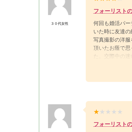
フォーリスト
何回も婚活パー
３０代女性
いた時に友達の
写真撮影の洋服
頂いたお蔭で思
た。交際中の迷
頂き親身にアド
お蔭で優しい彼
変幸せです。
結婚を諦めず良
フォーリスト