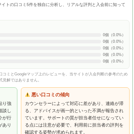
サイトの口コミ5件を独自に分析し、リアルな評判と入会前に知って
0個（0.0%）
0個（0.0%）
0個（0.0%）
0個（0.0%）
0個（0.0%）
コミとGoogleマップ上のレビューを、当サイトが入会判断の参考のため
式見解ではありません。
悪い口コミの傾向
粘り強
カウンセラーによって対応に差があり、連絡が滞
相談し
る、アドバイスが画一的といった不満が報告され
介が行
ています。サポートの質が担当者任せになってい
があり
る点には注意が必要で、利用前に担当者の評判を
確認する姿勢が求められます。