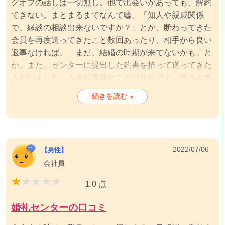
グオフの話しは一切無し。他で出会いがあっても、解約
できない。まとまるまでなんて嘘。「知人や親戚関係
で、縁談の相談出来ないですか？」とか、断わってきた
会員を再度送ってきたこと数回あったり、相手から良い
返事なければ、「まだ、結婚の時期が来てないかも」と
か、また、センターに提出した釣書を拾って送ってきた
人がいました。入会以降嫌なことばかりです。皆さん気
をつけてください。このセンターに協力する仲人さん
続きを読む
▾
も、紹介料のことや見合いの設定に不満なことをおっし
ゃってました。その後、無料のカップリングパーティ
で、すぐに結婚できました。4歳年下一流企業国公立大
学出身で次男です。センターでは絶対紹介しない相手で
2022/07/06
【男性】
す。4歳年下なので
会社員
1.0 点
婚礼センターの口コミ