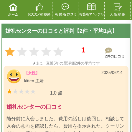
婚礼センターの口コミと評判【2件・平均1点】
1
2件の口コミ
★1は、直近5年の星評価2件の平均です
2025/06/14
【女性】
kitten 主婦
1.0 点
婚礼センターの口コミ
随分前に入会しました。費用の話しは後回し。相談して
入会の意向を確認したら、費用を提示された。クーリン