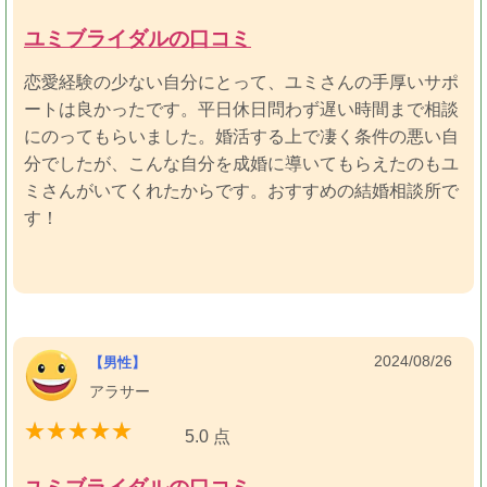
いました。
ユミブライダルの口コミ
恋愛経験の少ない自分にとって、ユミさんの手厚いサポ
無料相談から成婚退会までは5ヶ月ほどで、振り返ると
ートは良かったです。平日休日問わず遅い時間まで相談
色々ありましたが、婚活を通して自分自身とかなり向き
にのってもらいました。婚活する上で凄く条件の悪い自
合えてとても成長できたと思います。
分でしたが、こんな自分を成婚に導いてもらえたのもユ
それは本当にユミさんのサービスがあってこそだったの
ミさんがいてくれたからです。おすすめの結婚相談所で
でとても感謝しています。身近な人にもオススメしたい
す！
です。
2024/08/26
【男性】
アラサー
5.0 点