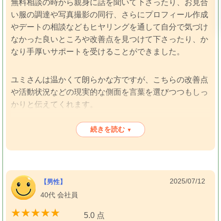
無料相談の時から親身に話を聞いて下さったり、お見合
い服の調達や写真撮影の同行、さらにプロフィール作成
やデートの相談などもヒヤリングを通して自分で気づけ
なかった良いところや改善点を見つけて下さったり、か
なり手厚いサポートを受けることができました。
ユミさんは温かくて朗らかな方ですが、こちらの改善点
や活動状況などの現実的な側面を言葉を選びつつもしっ
かりと伝えてくれます。
続きを読む
▾
人柄の温かさで情緒的なサポートをしてもらえる事と、
現実的なアドバイスや戦略的なプロフィールの作成をし
てもらえる事のバランスがとても良くて心強かったで
す。
2025/07/12
会員の性格を踏まえて、アドバイスをするか見守るかな
【男性】
どその時の状況なども加味して決めているそうで、個人
40代 会社員
に合わせてサポートしてもらえます。
5.0 点
価格も他と比較して決めましたが、かなり良心的だと思