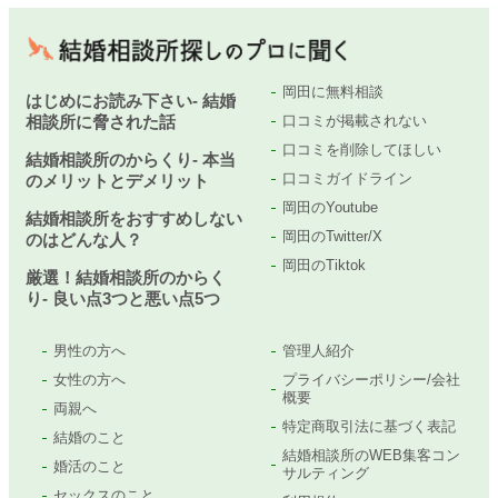
岡田に無料相談
はじめにお読み下さい- 結婚
相談所に脅された話
口コミが掲載されない
口コミを削除してほしい
結婚相談所のからくり- 本当
口コミガイドライン
のメリットとデメリット
岡田のYoutube
結婚相談所をおすすめしない
岡田のTwitter/X
のはどんな人？
岡田のTiktok
厳選！結婚相談所のからく
り- 良い点3つと悪い点5つ
男性の方へ
管理人紹介
女性の方へ
プライバシーポリシー/会社
概要
両親へ
特定商取引法に基づく表記
結婚のこと
結婚相談所のWEB集客コン
婚活のこと
サルティング
セックスのこと