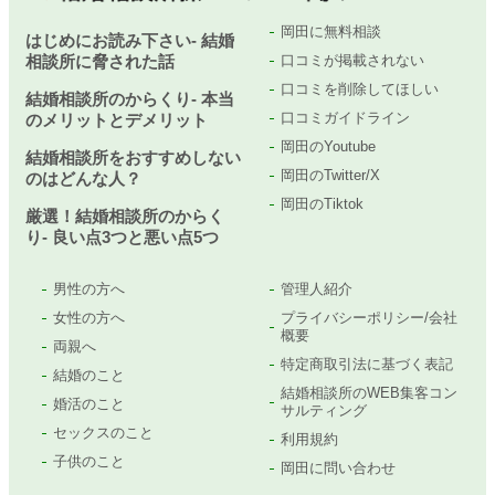
岡田に無料相談
はじめにお読み下さい- 結婚
相談所に脅された話
口コミが掲載されない
口コミを削除してほしい
結婚相談所のからくり- 本当
口コミガイドライン
のメリットとデメリット
岡田のYoutube
結婚相談所をおすすめしない
岡田のTwitter/X
のはどんな人？
岡田のTiktok
厳選！結婚相談所のからく
り- 良い点3つと悪い点5つ
男性の方へ
管理人紹介
女性の方へ
プライバシーポリシー/会社
概要
両親へ
特定商取引法に基づく表記
結婚のこと
結婚相談所のWEB集客コン
婚活のこと
サルティング
セックスのこと
利用規約
子供のこと
岡田に問い合わせ