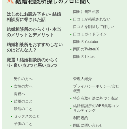
岡田に無料相談
はじめにお読み下さい- 結婚
相談所に脅された話
口コミが掲載されない
口コミを削除してほしい
結婚相談所のからくり- 本当
口コミガイドライン
のメリットとデメリット
岡田のYoutube
結婚相談所をおすすめしない
岡田のTwitter/X
のはどんな人？
岡田のTiktok
厳選！結婚相談所のからく
り- 良い点3つと悪い点5つ
男性の方へ
管理人紹介
女性の方へ
プライバシーポリシー/会社
概要
両親へ
特定商取引法に基づく表記
結婚のこと
結婚相談所のWEB集客コン
婚活のこと
サルティング
セックスのこと
利用規約
子供のこと
岡田に問い合わせ