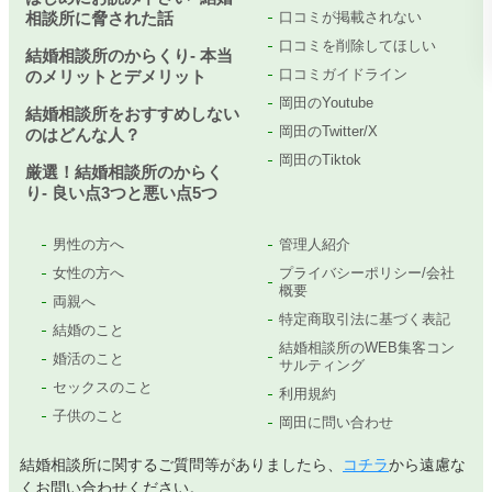
相談所に脅された話
口コミが掲載されない
口コミを削除してほしい
結婚相談所のからくり- 本当
口コミガイドライン
のメリットとデメリット
岡田のYoutube
結婚相談所をおすすめしない
岡田のTwitter/X
のはどんな人？
岡田のTiktok
厳選！結婚相談所のからく
り- 良い点3つと悪い点5つ
男性の方へ
管理人紹介
女性の方へ
プライバシーポリシー/会社
概要
両親へ
特定商取引法に基づく表記
結婚のこと
結婚相談所のWEB集客コン
婚活のこと
サルティング
セックスのこと
利用規約
子供のこと
岡田に問い合わせ
結婚相談所に関するご質問等がありましたら、
コチラ
から遠慮な
くお問い合わせください。