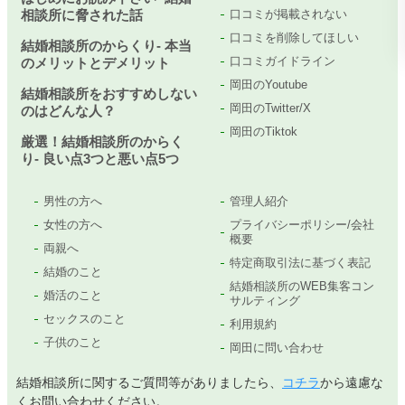
相談所に脅された話
口コミが掲載されない
口コミを削除してほしい
結婚相談所のからくり- 本当
口コミガイドライン
のメリットとデメリット
岡田のYoutube
結婚相談所をおすすめしない
岡田のTwitter/X
のはどんな人？
岡田のTiktok
厳選！結婚相談所のからく
り- 良い点3つと悪い点5つ
男性の方へ
管理人紹介
女性の方へ
プライバシーポリシー/会社
概要
両親へ
特定商取引法に基づく表記
結婚のこと
結婚相談所のWEB集客コン
婚活のこと
サルティング
セックスのこと
利用規約
子供のこと
岡田に問い合わせ
結婚相談所に関するご質問等がありましたら、
コチラ
から遠慮な
くお問い合わせください。