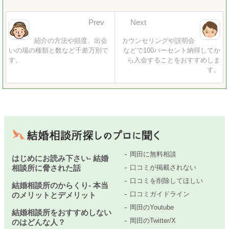
Prev
Next
紹介の方法や頻度、出会
カウンセリングや説明会
いの場の種類と数など千差万別で
などで100パーセント納得してか
す。
ら入会することをおすすめしま
す。
岡田に無料相談
はじめにお読み下さい- 結婚
相談所に脅された話
口コミが掲載されない
口コミを削除してほしい
結婚相談所のからくり- 本当
口コミガイドライン
のメリットとデメリット
岡田のYoutube
結婚相談所をおすすめしない
岡田のTwitter/X
のはどんな人？