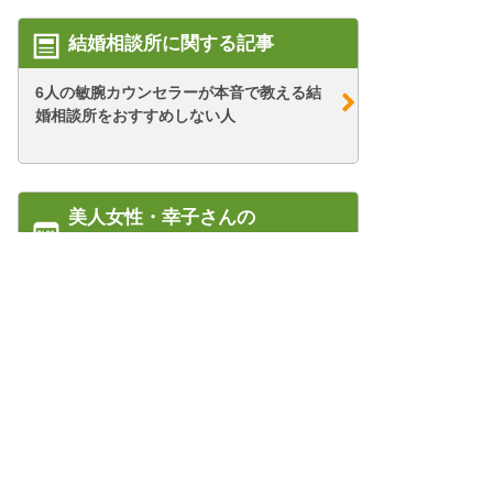
結婚相談所に関する記事
6人の敏腕カウンセラーが本音で教える結
婚相談所をおすすめしない人
美人女性・幸子さんの
67歳・シニア婚活ブログ
【シニア婚活-26】幸子まつり開催？！
【シニア婚活-52】元経営者さんの件から
見る「ルー...
管理人紹介
【シニア婚活-7】たかが無料説明会の申し
プライバシーポリシー/会社概要
込み、され...
特定商取引法に基づく表記