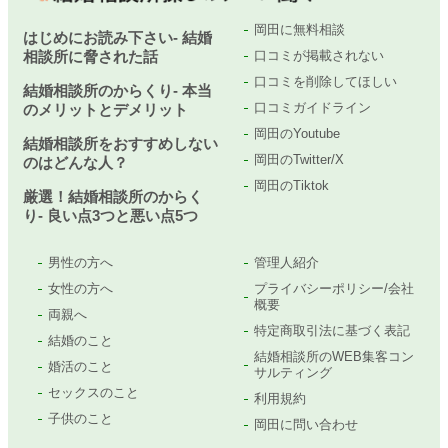
岡田に無料相談
はじめにお読み下さい- 結婚
相談所に脅された話
口コミが掲載されない
口コミを削除してほしい
結婚相談所のからくり- 本当
口コミガイドライン
のメリットとデメリット
岡田のYoutube
結婚相談所をおすすめしない
岡田のTwitter/X
のはどんな人？
岡田のTiktok
厳選！結婚相談所のからく
り- 良い点3つと悪い点5つ
男性の方へ
管理人紹介
女性の方へ
プライバシーポリシー/会社
概要
両親へ
特定商取引法に基づく表記
結婚のこと
結婚相談所のWEB集客コン
婚活のこと
サルティング
セックスのこと
利用規約
子供のこと
岡田に問い合わせ