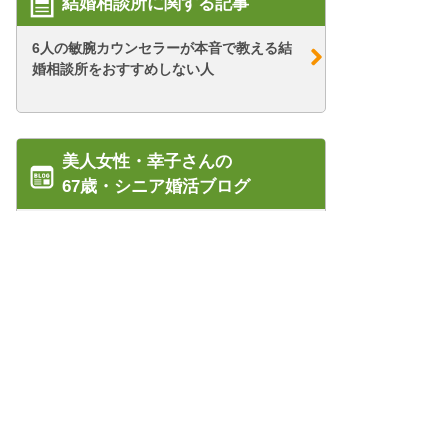
結婚相談所に関する記事
6人の敏腕カウンセラーが本音で教える結
婚相談所をおすすめしない人
美人女性・幸子さんの
67歳・シニア婚活ブログ
【シニア婚活-47】情熱的なタワマンさん
★～タワマ...
【シニア婚活-27】”幸子まつり”のからく
り by...
管理人紹介
【シニア婚活-5】結婚を意識した彼がいた
プライバシーポリシー/会社概要
けれど……...
特定商取引法に基づく表記