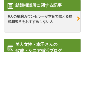
結婚相談所に関する記事
6人の敏腕カウンセラーが本音で教える結
婚相談所をおすすめしない人
美人女性・幸子さんの
67歳・シニア婚活ブログ
【シニア婚活-57】再びタワマンさんのお
宅へ！～タ...
【シニア婚活-42】オレ様な店長さん(2)
管理人紹介
【シニア婚活-10】ジェットコースターの
プライバシーポリシー/会社概要
ような、オ...
特定商取引法に基づく表記