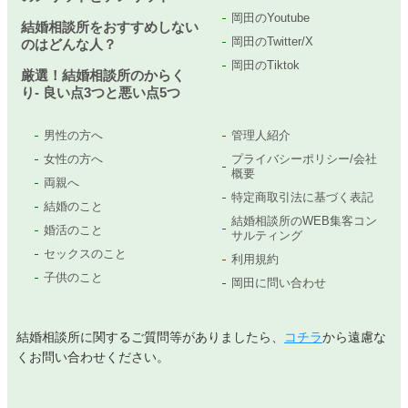
岡田のYoutube
結婚相談所をおすすめしない
岡田のTwitter/X
のはどんな人？
岡田のTiktok
厳選！結婚相談所のからく
り- 良い点3つと悪い点5つ
男性の方へ
管理人紹介
女性の方へ
プライバシーポリシー/会社
概要
両親へ
特定商取引法に基づく表記
結婚のこと
結婚相談所のWEB集客コン
婚活のこと
サルティング
セックスのこと
利用規約
子供のこと
岡田に問い合わせ
結婚相談所に関するご質問等がありましたら、
コチラ
から遠慮な
くお問い合わせください。