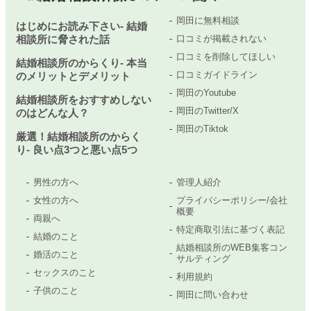
岡田に無料相談
はじめにお読み下さい- 結婚
相談所に脅された話
口コミが掲載されない
口コミを削除してほしい
結婚相談所のからくり- 本当
口コミガイドライン
のメリットとデメリット
岡田のYoutube
結婚相談所をおすすめしない
岡田のTwitter/X
のはどんな人？
岡田のTiktok
厳選！結婚相談所のからく
り- 良い点3つと悪い点5つ
男性の方へ
管理人紹介
女性の方へ
プライバシーポリシー/会社
概要
両親へ
特定商取引法に基づく表記
結婚のこと
結婚相談所のWEB集客コン
婚活のこと
サルティング
セックスのこと
利用規約
子供のこと
岡田に問い合わせ