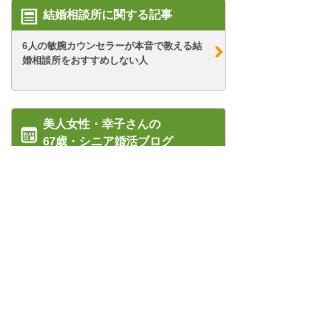
結婚相談所に関する記事
6人の敏腕カウンセラーが本音で教える結
婚相談所をおすすめしない人
美人女性・幸子さんの
67歳・シニア婚活ブログ
【シニア婚活-59】再び変身したタワマン
さんに大シ...
【シニア婚活-76】幸子の貧乏恐怖症～元
夫編～(2...
管理人紹介
【シニア婚活-30】はじめてのお見合い：
プライバシーポリシー/会社概要
タワマンさ...
特定商取引法に基づく表記