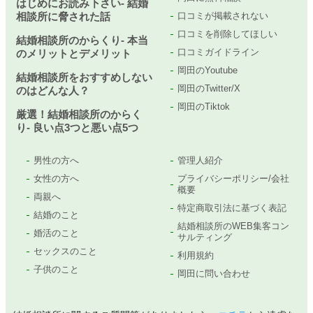
はじめにお読み下さい- 結婚
相談所に脅された話
口コミが掲載されない
口コミを削除してほしい
結婚相談所のからくり- 本当
口コミガイドライン
のメリットとデメリット
岡田のYoutube
結婚相談所をおすすめしない
岡田のTwitter/X
のはどんな人？
岡田のTiktok
厳選！結婚相談所のからく
り- 良い点3つと悪い点5つ
男性の方へ
管理人紹介
女性の方へ
プライバシーポリシー/会社
概要
両親へ
特定商取引法に基づく表記
結婚のこと
結婚相談所のWEB集客コン
婚活のこと
サルティング
セックスのこと
利用規約
子供のこと
岡田に問い合わせ