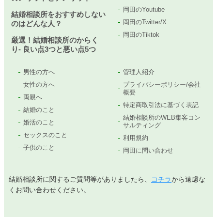
岡田のYoutube
結婚相談所をおすすめしない
岡田のTwitter/X
のはどんな人？
岡田のTiktok
厳選！結婚相談所のからく
り- 良い点3つと悪い点5つ
男性の方へ
管理人紹介
女性の方へ
プライバシーポリシー/会社
概要
両親へ
特定商取引法に基づく表記
結婚のこと
結婚相談所のWEB集客コン
婚活のこと
サルティング
セックスのこと
利用規約
子供のこと
岡田に問い合わせ
結婚相談所に関するご質問等がありましたら、
コチラ
から遠慮な
くお問い合わせください。