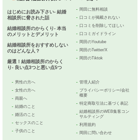
岡田に無料相談
はじめにお読み下さい- 結婚
相談所に脅された話
口コミが掲載されない
口コミを削除してほしい
結婚相談所のからくり- 本当
口コミガイドライン
のメリットとデメリット
岡田のYoutube
結婚相談所をおすすめしない
岡田のTwitter/X
のはどんな人？
岡田のTiktok
厳選！結婚相談所のからく
り- 良い点3つと悪い点5つ
男性の方へ
管理人紹介
女性の方へ
プライバシーポリシー/会社
概要
両親へ
特定商取引法に基づく表記
結婚のこと
結婚相談所のWEB集客コン
婚活のこと
サルティング
セックスのこと
利用規約
子供のこと
岡田に問い合わせ