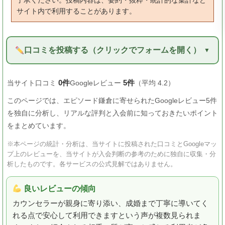
了承ください。投稿内容は、要約・抜粋・統計的な集計など
サイト内で利用することがあります。
口コミを投稿する（クリックでフォームを開く）
0件
5件
当サイト口コミ
Googleレビュー
（平均 4.2）
このページでは、エピソード鎌倉に寄せられたGoogleレビュー5件
を独自に分析し、リアルな評判と入会前に知っておきたいポイント
をまとめています。
※本ページの統計・分析は、当サイトに投稿された口コミとGoogleマッ
プ上のレビューを、当サイトが入会判断の参考のために独自に収集・分
析したものです。各サービスの公式見解ではありません。
良いレビューの傾向
カウンセラーが親身に寄り添い、成婚まで丁寧に導いてく
れる点で安心して利用できますという声が複数見られま