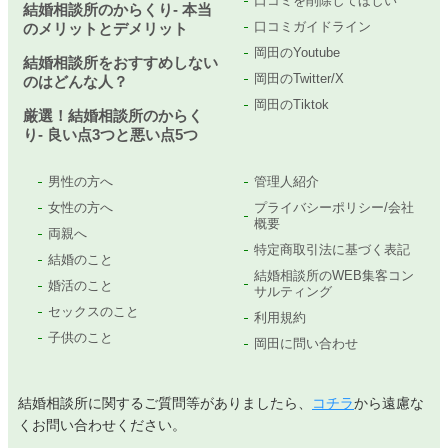
口コミを削除してほしい
結婚相談所のからくり- 本当
口コミガイドライン
のメリットとデメリット
岡田のYoutube
結婚相談所をおすすめしない
岡田のTwitter/X
のはどんな人？
岡田のTiktok
厳選！結婚相談所のからく
り- 良い点3つと悪い点5つ
男性の方へ
管理人紹介
女性の方へ
プライバシーポリシー/会社
概要
両親へ
特定商取引法に基づく表記
結婚のこと
結婚相談所のWEB集客コン
婚活のこと
サルティング
セックスのこと
利用規約
子供のこと
岡田に問い合わせ
結婚相談所に関するご質問等がありましたら、
コチラ
から遠慮な
くお問い合わせください。