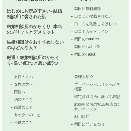
岡田に無料相談
はじめにお読み下さい- 結婚
相談所に脅された話
口コミが掲載されない
口コミを削除してほしい
結婚相談所のからくり- 本当
口コミガイドライン
のメリットとデメリット
岡田のYoutube
結婚相談所をおすすめしない
岡田のTwitter/X
のはどんな人？
岡田のTiktok
厳選！結婚相談所のからく
り- 良い点3つと悪い点5つ
男性の方へ
管理人紹介
女性の方へ
プライバシーポリシー/会社
概要
両親へ
特定商取引法に基づく表記
結婚のこと
結婚相談所のWEB集客コン
婚活のこと
サルティング
セックスのこと
利用規約
子供のこと
岡田に問い合わせ