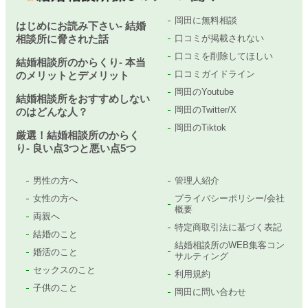
岡田に無料相談
はじめにお読み下さい- 結婚
相談所に脅された話
口コミが掲載されない
口コミを削除してほしい
結婚相談所のからくり- 本当
口コミガイドライン
のメリットとデメリット
岡田のYoutube
結婚相談所をおすすめしない
岡田のTwitter/X
のはどんな人？
岡田のTiktok
厳選！結婚相談所のからく
り- 良い点3つと悪い点5つ
男性の方へ
管理人紹介
女性の方へ
プライバシーポリシー/会社
概要
両親へ
特定商取引法に基づく表記
結婚のこと
結婚相談所のWEB集客コン
婚活のこと
サルティング
セックスのこと
利用規約
子供のこと
岡田に問い合わせ